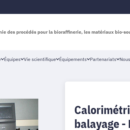
nie des procédés pour la bioraffinerie, les matériaux bio-so
e
Équipes
Vie scientifique
Équipements
Partenariats
Nous
Calorimétri
balayage -