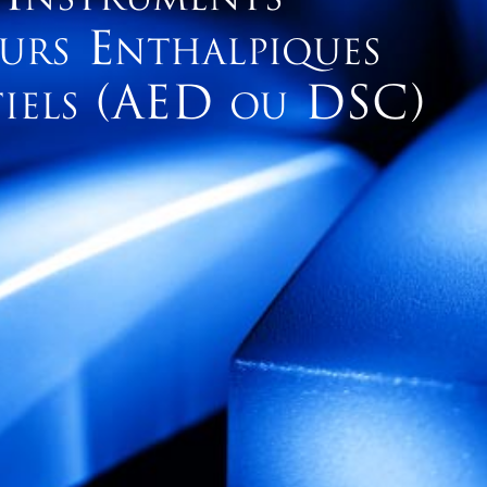
NSTRUMENTS
E
URS
NTHALPIQUES
(AED 
DSC)
IELS
OU