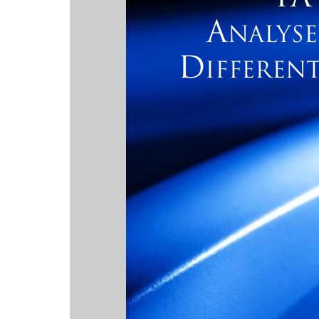
A
NALYSE
D
IFFERENT