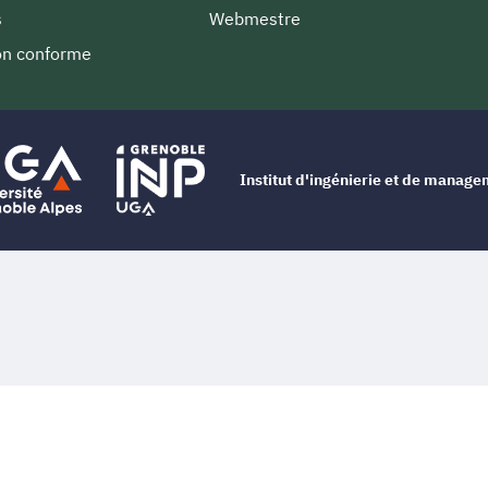
s
Webmestre
non conforme
Institut d'ingénierie et de manag