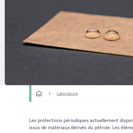
Laboratoire
Les protections périodiques actuellement dispo
issus de matériaux dérivés du pétrole. Les élémen