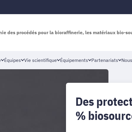
nie des procédés pour la bioraffinerie, les matériaux bio-so
e
Équipes
Vie scientifique
Équipements
Partenariats
Nous
Des protec
% biosourc