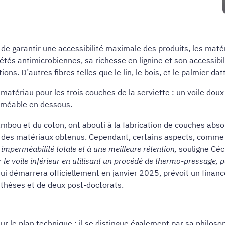
de garantir une accessibilité maximale des produits, les matér
tés antimicrobiennes, sa richesse en lignine et son accessib
ns. D’autres fibres telles que le lin, le bois, et le palmier da
l matériau pour les trois couches de la serviette : un voile do
erméable en dessous.
mbou et du coton, ont abouti à la fabrication de couches abs
des matériaux obtenus. Cependant, certains aspects, comme la
mperméabilité totale et à une meilleure rétention,
souligne Céc
 le voile inférieur en utilisant un procédé de thermo-pressage, 
qui démarrera officiellement en janvier 2025, prévoit un fina
 thèses et de deux post-doctorats.
ur le plan technique : il se distingue également par sa philos