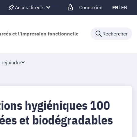
Accès directs
Connexion
FR
EN
urcés et l'impression fonctionnelle
Rechercher
 rejoindre
tions hygiéniques 100
ées et biodégradables