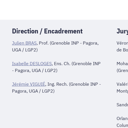
Direction / Encadrement
Jur
Julien BRAS
, Prof. (Grenoble INP - Pagora,
Véron
UGA / LGP2)
de B
Isabelle DESLOGES
, Ens. Ch. (Grenoble INP
Moha
- Pagora, UGA / LGP2)
(Gren
Jérémie VIGUIÉ
, Ing. Rech. (Grenoble INP -
Valér
Pagora, UGA / LGP2)
Montp
Sandr
Orlan
Colu