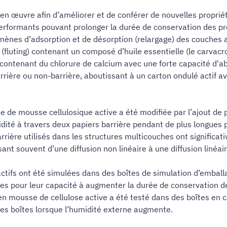
e en œuvre afin d’améliorer et de conférer de nouvelles propri
rformants pouvant prolonger la durée de conservation des prod
omènes d’adsorption et de désorption (relargage) des couches 
fluting) contenant un composé d’huile essentielle (le carvacrol
ontenant du chlorure de calcium avec une forte capacité d'abs
arrière ou non-barrière, aboutissant à un carton ondulé actif a
e de mousse cellulosique active a été modifiée par l’ajout de 
’humidité à travers deux papiers barrière pendant de plus longue
 barrière utilisés dans les structures multicouches ont signifi
nt souvent d’une diffusion non linéaire à une diffusion linéair
tifs ont été simulées dans des boîtes de simulation d’emball
es pour leur capacité à augmenter la durée de conservation des
en mousse de cellulose active a été testé dans des boîtes en c
des boîtes lorsque l’humidité externe augmente.