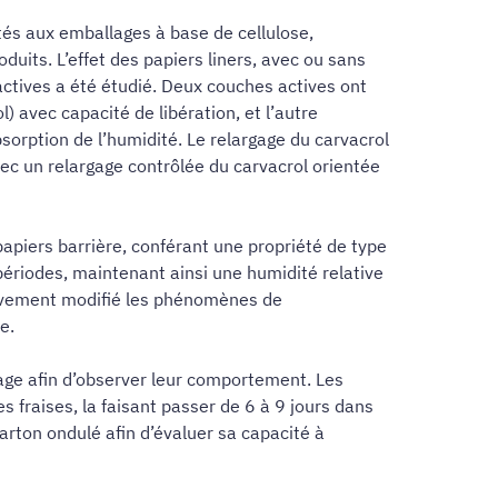
étés aux emballages à base de cellulose,
uits. L’effet des papiers liners, avec ou sans
actives a été étudié. Deux couches actives ont
) avec capacité de libération, et l’autre
orption de l’humidité. Le relargage du carvacrol
vec un relargage contrôlée du carvacrol orientée
papiers barrière, conférant une propriété de type
s périodes, maintenant ainsi une humidité relative
cativement modifié les phénomènes de
e.
age afin d’observer leur comportement. Les
 fraises, la faisant passer de 6 à 9 jours dans
arton ondulé afin d’évaluer sa capacité à