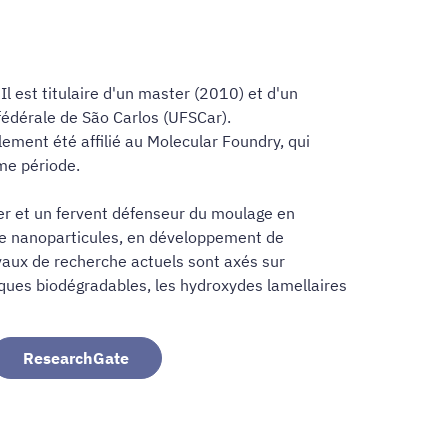
l est titulaire d'un master (2010) et d'un
fédérale de São Carlos (UFSCar).
ment été affilié au Molecular Foundry, qui
me période.
ier et un fervent défenseur du moulage en
 de nanoparticules, en développement de
vaux de recherche actuels sont axés sur
iques biodégradables, les hydroxydes lamellaires
ResearchGate