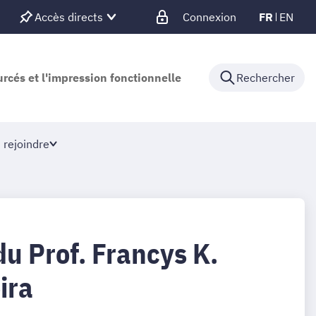
Accès directs
Connexion
FR
EN
urcés et l'impression fonctionnelle
Rechercher
 rejoindre
u Prof. Francys K.
ira