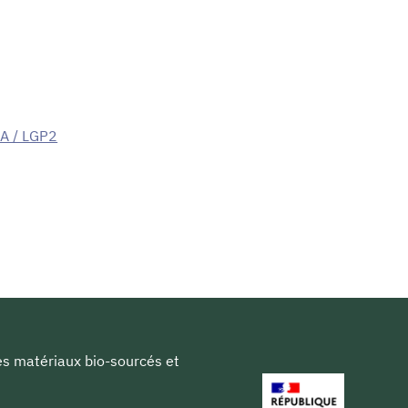
GA / LGP2
les matériaux bio-sourcés et