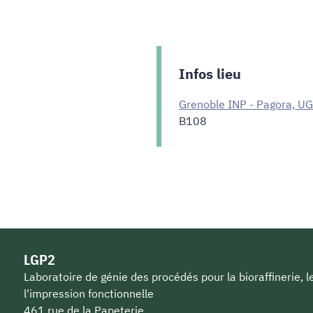
Infos lieu
Grenoble INP - Pagora, U
B108
LGP2
Laboratoire de génie des procédés pour la bioraffinerie, 
l'impression fonctionnelle
461 rue de la Papeterie