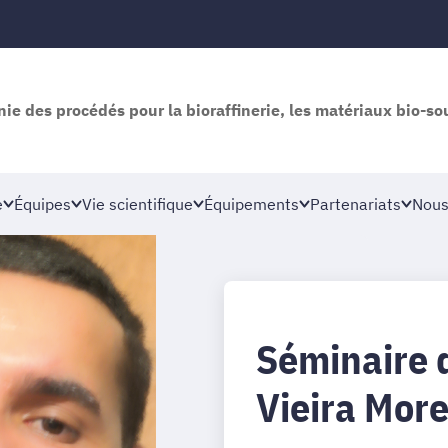
nie des procédés pour la bioraffinerie, les matériaux bio-so
e
Équipes
Vie scientifique
Équipements
Partenariats
Nous
Séminaire d
Vieira More